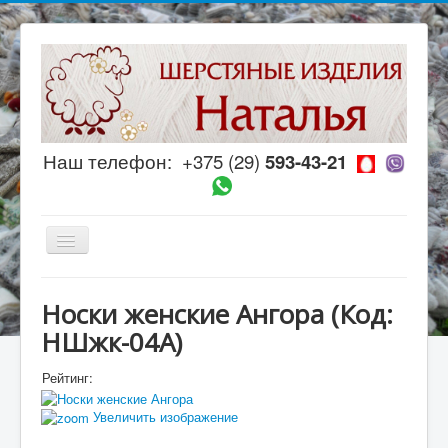
Наш телефон:
+375 (29)
593-43-21
Включить/
выключить
навигацию
Главная
Носки женские Ангора
(Код:
МАГАЗИН
НШжк-04А
)
Каталог
Рейтинг:
Полезное
Увеличить изображение
Рецепты настоек