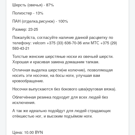
Рецепты браг
Шерсть (овечья) - 87%
Полиэстер - 13%
Ваша КОРЗИНА
ПАН (отделка,рисунок) - 100%
Контакты
Размер: 23-25
ОТЗЫВЫ
Пожалуйста, согласуйте наличие данной расцветку по
телефону: velcom +375 (33) 636-70-36 или МТС +375 (29)
О магазине
593-43-21
Толстые женские шерстяные носки из овечьей шерсти.
Хорошая и красивая замена домашним тапкам.
Отличная выделка шерсти(не колючие), позволяющая
носить эти носочки, на босы ноги, улучшая вам
кровообращение.
Носочки выпускаются без бокового шва(круговая вязка).
Облегчённая резинка подходит для всех людей без
исключения.
А так же идеально подойдут для людей страдающих
отёкшестью ног, и высоким подъёмом ноги.
Цена:
10.00 BYN