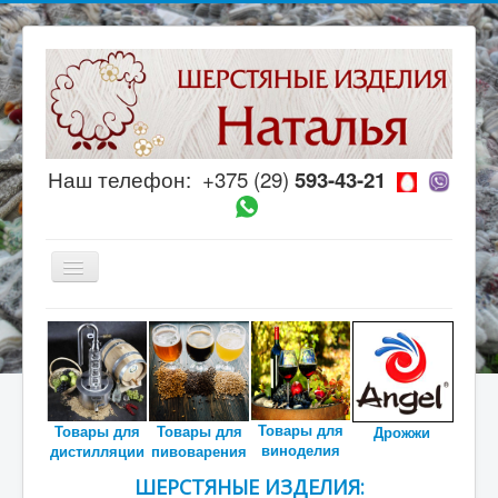
Наш телефон:
+375 (29)
593-43-21
Включить/
выключить
навигацию
Главная
МАГАЗИН
Каталог
Товары для
Товары для
Товары для
Дрожжи
Полезное
виноделия
дистилляции
пивоварения
Рецепты настоек
ШЕРСТЯНЫЕ ИЗДЕЛИЯ: