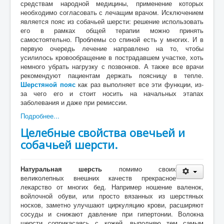
средствам народной медицины, применение которых
необходимо согласовать с лечащим врачом. Исключением
является пояс из собачьей шерсти: решение использовать
его в рамках общей терапии можно принять
самостоятельно. Проблемы со спиной есть у многих. И в
первую очередь лечение направлено на то, чтобы
усилилось кровообращение в пострадавшем участке, хоть
немного убрать нагрузку с позвонков. А также все врачи
рекомендуют пациентам держать поясницу в тепле.
Шерстяной пояс
как раз выполняет все эти функции, из-
за чего его и стоит носить на начальных этапах
заболевания и даже при ремиссии.
Подробнее...
Целебные свойства овечьей и
собачьей шерсти.
Натуральная шерсть
помимо своих
великолепных внешних качеств прекрасное
лекарство от многих бед. Например ношение валенок,
войлочной обуви, или просто вязанных из шерстяных
носков, заметно улучшают циркуляцию крови, расширяют
сосуды и снижают давление при гипертонии. Волокна
шерсти соприкасаясь с кожей, выполняю тем самым