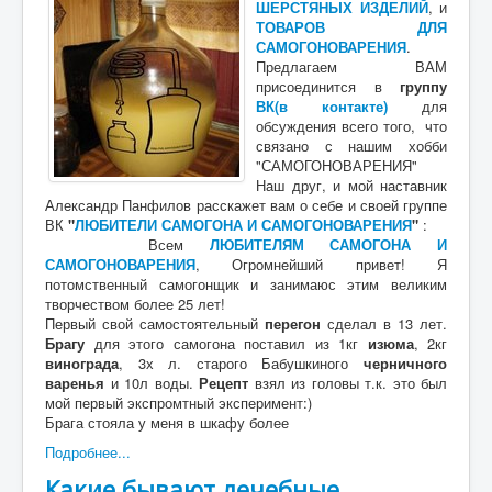
ШЕРСТЯНЫХ ИЗДЕЛИЙ
, и
ТОВАРОВ ДЛЯ
САМОГОНОВАРЕНИЯ
.
Предлагаем ВАМ
присоединится в
группу
ВК(в контакте)
для
обсуждения всего того, что
связано с нашим хобби
"САМОГОНОВАРЕНИЯ"
Наш друг, и мой наставник
Александр Панфилов расскажет вам о себе и своей группе
ВК
"
ЛЮБИТЕЛИ САМОГОНА И САМОГОНОВАРЕНИЯ
"
:
Всем
ЛЮБИТЕЛЯМ САМОГОНА И
САМОГОНОВАРЕНИЯ
, Огромнейший привет! Я
потомственный самогонщик и занимаюс этим великим
творчеством более 25 лет!
Первый свой самостоятельный
перегон
сделал в 13 лет.
Брагу
для этого самогона поставил из 1кг
изюма
, 2кг
винограда
, 3х л. старого Бабушкиного
черничного
варенья
и 10л воды.
Рецепт
взял из головы т.к. это был
мой первый экспромтный эксперимент:)
Брага стояла у меня в шкафу более
Подробнее...
Какие бывают лечебные