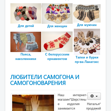
Рецепты браг
Ваша КОРЗИНА
Контакты
Для мужчин
Для детей
Для женщин
ОТЗЫВЫ
О магазине
С белорусским
Пояса,
Тапки и бурки
орнаментом
наколенники
пр-ва Ланатэкс
ЛЮБИТЕЛИ САМОГОНА И
САМОГОНОВАРЕНИЯ
Наш интернет-
магазин"Шерстяны
е изделия Наталья"
занимается продажей